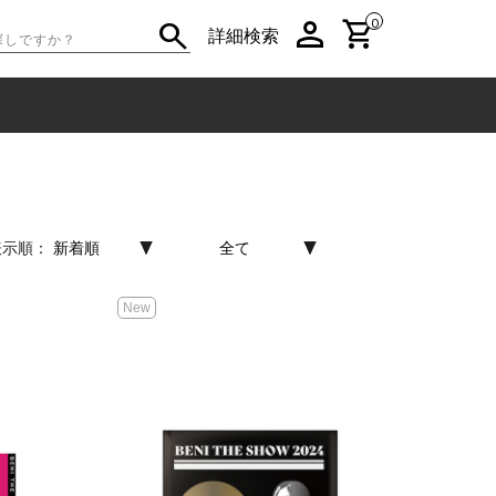
person
shopping_cart
search
0
詳細検索
New