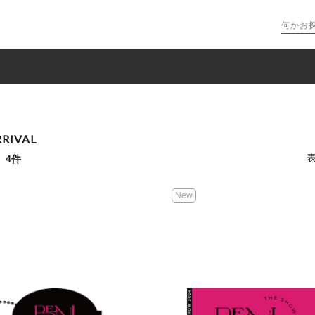
RIVAL
：
4件
New