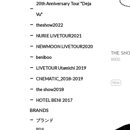
20th Anniversary Tour "Deja
Vu"
theshow2022
NURIE LIVETOUR2021
NEWMOON LIVETOUR2020
THE S
beniboo
¥800
LIVETOUR Utamichi 2019
CNEMATIC_2018-2019
New
the show2018
HOTEL BENI 2017
BRANDS
ブランド
BENI