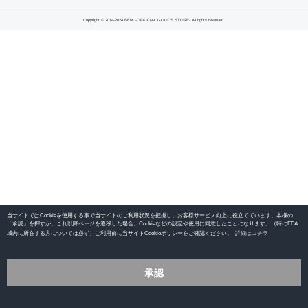
Copyright © 2014-2024 BENI -OFFICIAL GOODS STORE- All rights reserved.
当サイトではCookieを使用する事で当サイトのご利用状況を把握し、お客様サービス向上に役立てています。本欄の
「承認」を押すか、これ以降ページを遷移した場合、Cookieなどの設定や使用に同意したことになります。（特にEEA
域内に所在する方については必ず）ご利用前に当サイトCookieポリシーをご確認ください。
詳細はコチラ
承認