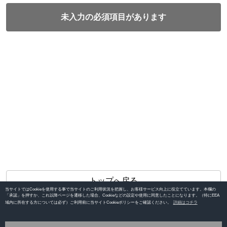
未入力の必須項目があります
トップへ戻る
当サイトではCookieを使用する事で当サイトのご利用状況を把握し、お客様サービス向上に役立てています。本欄の
「承認」を押すか、これ以降ページを遷移した場合、Cookieなどの設定や使用に同意したことになります。（特にEEA
域内に所在する方については必ず）ご利用前に当サイトCookieポリシーをご確認ください。
詳細はコチラ