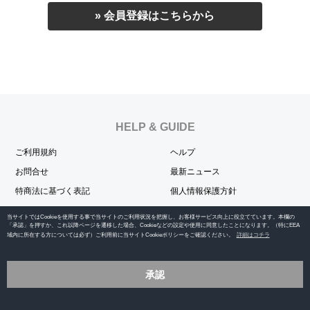
» 会員登録はこちらから
HELP & GUIDE
ご利用規約
ヘルプ
お問合せ
最新ニュース
特商法に基づく表記
個人情報保護方針
当サイトではCookieを使用する事で当サイトのご利用状況を把握し、お客様サービス向上に役立てています。本欄の
OFFICIAL SNS
「承認」を押すか、これ以降ページを遷移した場合、Cookieなどの設定や使用に同意したことになります。（特にEEA
域内に所在する方については必ず）ご利用前に当サイトCookieポリシーをご確認ください。
詳細はコチラ
承認
Copyright © 2014-2024 BENI -OFFICIAL GOODS STORE- All rights reserved.