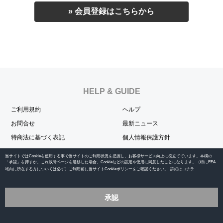
» 会員登録はこちらから
HELP & GUIDE
ご利用規約
ヘルプ
お問合せ
最新ニュース
特商法に基づく表記
個人情報保護方針
当サイトではCookieを使用する事で当サイトのご利用状況を把握し、お客様サービス向上に役立てています。本欄の
OFFICIAL SNS
「承認」を押すか、これ以降ページを遷移した場合、Cookieなどの設定や使用に同意したことになります。（特にEEA
域内に所在する方については必ず）ご利用前に当サイトCookieポリシーをご確認ください。
詳細はコチラ
承認
Copyright © 2014-2024 BENI -OFFICIAL GOODS STORE- All rights reserved.