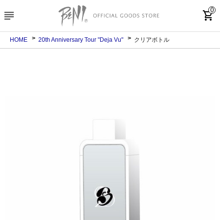
0
subject
shopping_cart
HOME
20th Anniversary Tour "Deja Vu"
クリアボトル