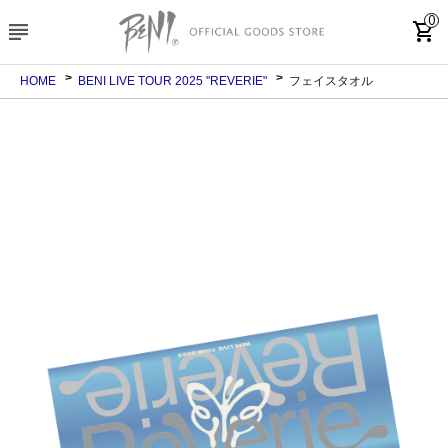
0
subject
shopping_cart
HOME
BENI LIVE TOUR 2025 "REVERIE"
フェイスタオル