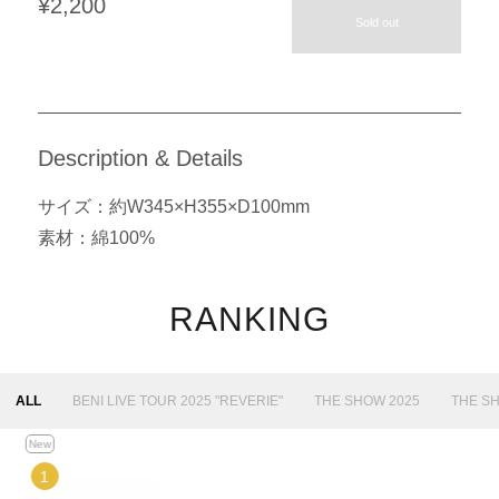
¥2,200
Sold out
Description & Details
サイズ：約W345×H355×D100mm
素材：綿100%
RANKING
ALL
BENI LIVE TOUR 2025 "REVERIE"
THE SHOW 2025
THE S
New