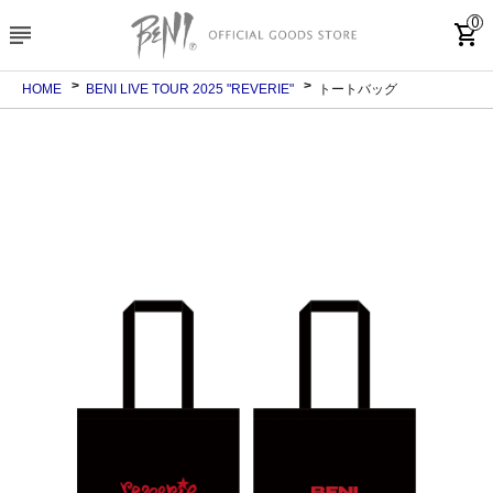
0
subject
shopping_cart
HOME
BENI LIVE TOUR 2025 "REVERIE"
トートバッグ