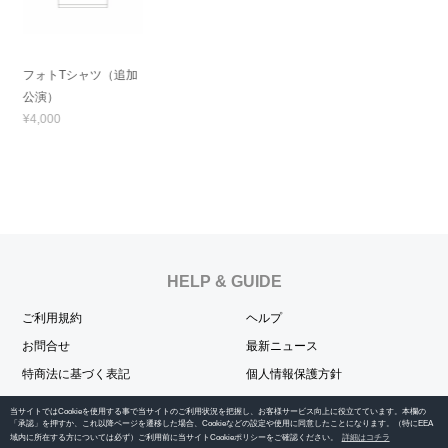
フォトTシャツ（追加
公演）
¥4,000
HELP & GUIDE
ご利用規約
ヘルプ
お問合せ
最新ニュース
特商法に基づく表記
個人情報保護方針
当サイトではCookieを使用する事で当サイトのご利用状況を把握し、お客様サービス向上に役立てています。本欄の
OFFICIAL SNS
「承認」を押すか、これ以降ページを遷移した場合、Cookieなどの設定や使用に同意したことになります。（特にEEA
域内に所在する方については必ず）ご利用前に当サイトCookieポリシーをご確認ください。
詳細はコチラ