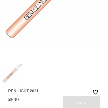
PEN LIGHT 2021
favorite
¥599
Sold out