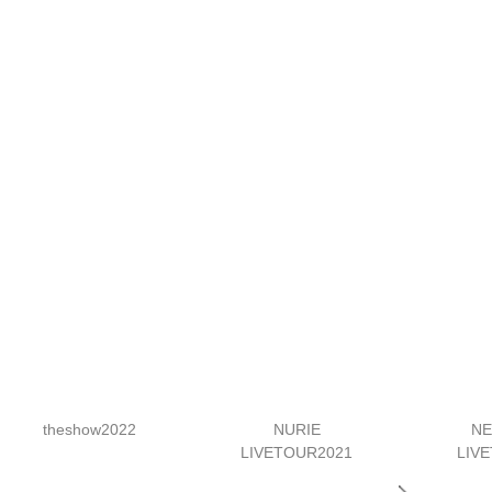
theshow2022
NURIE
N
LIVETOUR2021
LIV