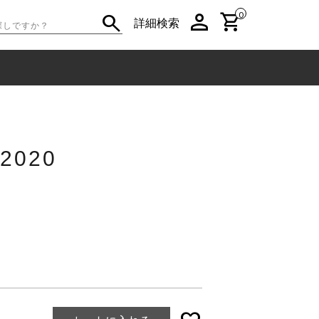
person
shopping_cart
search
0
詳細検索
2020