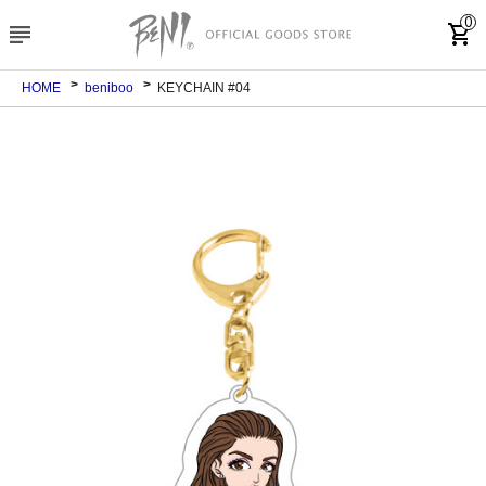
0
subject
shopping_cart
HOME
beniboo
KEYCHAIN #04