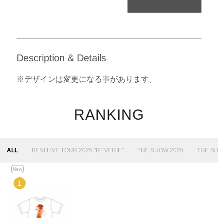
Description & Details
※デザインは変更になる事があります。
RANKING
ALL
BENI LIVE TOUR 2025 "REVERIE"
THE SHOW 2025
THE S
New