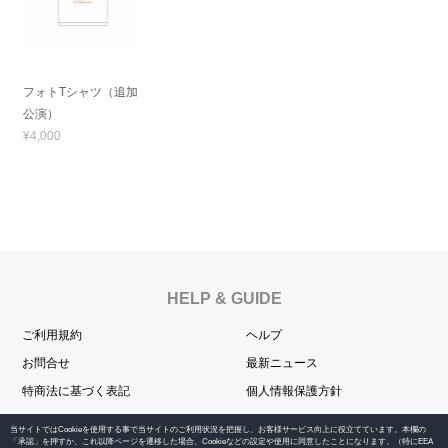
フォトTシャツ（追加
公演）
¥4,000
HELP & GUIDE
ご利用規約
ヘルプ
お問合せ
最新ニュース
特商法に基づく表記
個人情報保護方針
当サイトではCookieを使用する事で当サイトのご利用状況を把握し、お客様サービス向上に役立てています。本欄の
OFFICIAL SNS
「承認」を押すか、これ以降ページを遷移した場合、Cookieなどの設定や使用に同意したことになります。（特にEEA