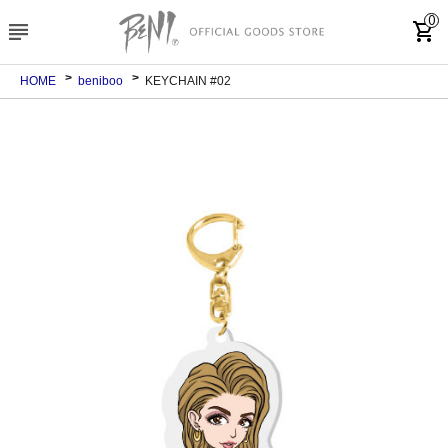
0
subject
shopping_cart
HOME
beniboo
KEYCHAIN #02