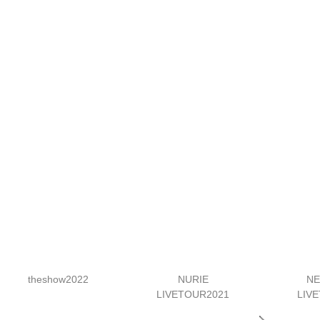
theshow2022
NURIE
N
LIVETOUR2021
LIV