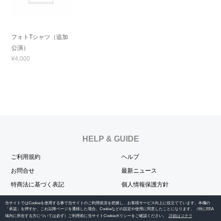
フォトTシャツ（追加
公演）
¥4,000
HELP & GUIDE
ご利用規約
ヘルプ
お問合せ
最新ニュース
特商法に基づく表記
個人情報保護方針
当サイトではCookieを使用する事で当サイトのご利用状況を把握し、お客様サービス向上に役立てています。本欄の
OFFICIAL SNS
「承認」を押すか、これ以降ページを遷移した場合、Cookieなどの設定や使用に同意したことになります。（特にEEA
域内に所在する方については必ず）ご利用前に当サイトCookieポリシーをご確認ください。
詳細はコチラ