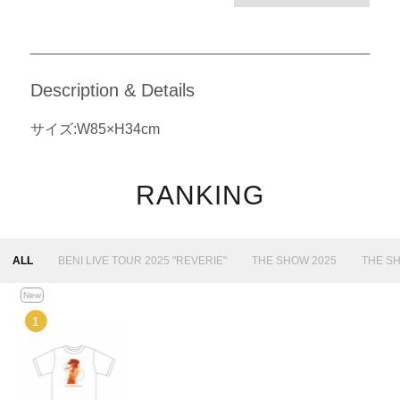
Description & Details
サイズ:W85×H34cm
RANKING
ALL
BENI LIVE TOUR 2025 "REVERIE"
THE SHOW 2025
THE S
New