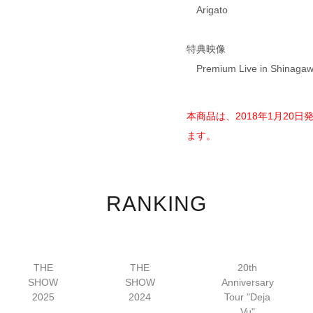
Arigato
特典映像
Premium Live in Shinaga
本商品は、2018年1月20
ます。
RANKING
THE
THE
20th
SHOW
SHOW
Anniversary
2025
2024
Tour "Deja
Vu"