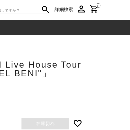
person
shopping_cart
search
0
詳細検索
Live House Tour
EL BENI"」
favorite
在庫切れ