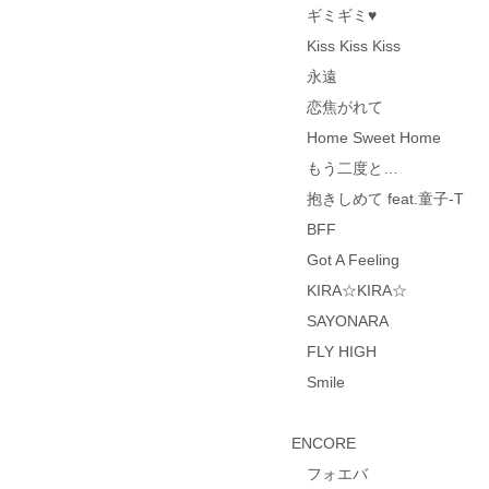
ギミギミ♥
Kiss Kiss Kiss
永遠
恋焦がれて
Home Sweet Home
もう二度と…
抱きしめて feat.童子-T
BFF
Got A Feeling
KIRA☆KIRA☆
SAYONARA
FLY HIGH
Smile
ENCORE
フォエバ