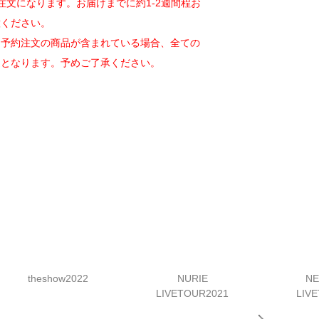
約注文になります。お届けまでに約1-2週間程お
意ください。
約注文の商品が含まれている場合、全ての
送となります。予めご了承ください。
theshow2022
NURIE
N
LIVETOUR2021
LIV