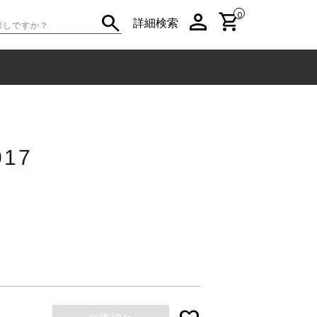
person
shopping_cart
search
0
詳細検索
17