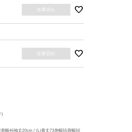
favorite
在庫切れ
favorite
在庫切れ
)
幅46袖丈20cm / (L)着丈73身幅55肩幅50