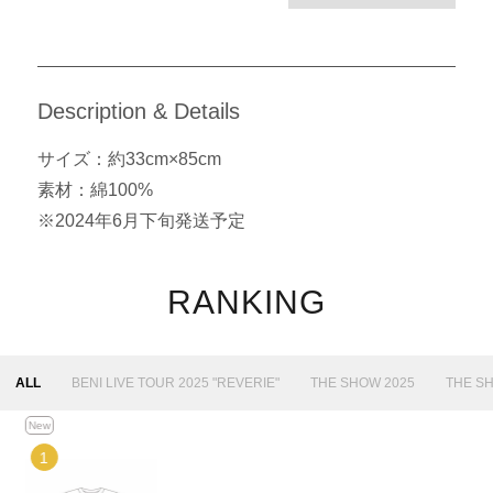
Description & Details
サイズ：約33cm×85cm
素材：綿100%
※2024年6月下旬発送予定
RANKING
ALL
BENI LIVE TOUR 2025 "REVERIE"
THE SHOW 2025
THE S
New