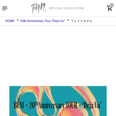
0
subject
shopping_cart
HOME
20th Anniversary Tour "Deja Vu"
フェイスタオル