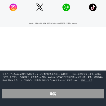
Copyright © 2014-2024 BENI -OFFICIAL GOODS STORE- All rights reserved.
当サイトではCookieを使用する事で当サイトのご利用状況を把握し、お客様サービス向上に役立てています。本欄の
「承認」を押すか、これ以降ページを遷移した場合、Cookieなどの設定や使用に同意したことになります。（特にEEA
域内に所在する方については必ず）ご利用前に当サイトCookieポリシーをご確認ください。
詳細はコチラ
承認