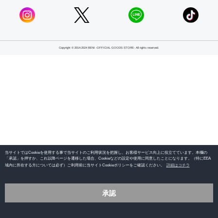
Copyright © 2014-2024 BENI -OFFICIAL GOODS STORE- All rights reserved.
当サイトではCookieを使用する事で当サイトのご利用状況を把握し、お客様サービス向上に役立てています。本欄の
「承認」を押すか、これ以降ページを遷移した場合、Cookieなどの設定や使用に同意したことになります。（特にEEA
域内に所在する方については必ず）ご利用前に当サイトCookieポリシーをご確認ください。
詳細はコチラ
承認