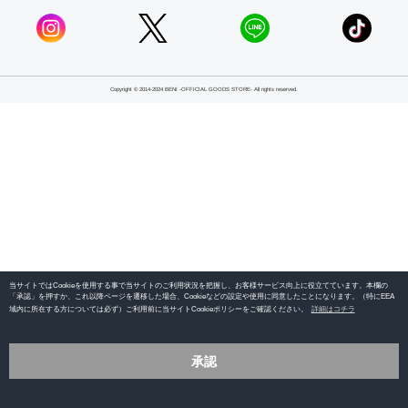
Copyright © 2014-2024 BENI -OFFICIAL GOODS STORE- All rights reserved.
当サイトではCookieを使用する事で当サイトのご利用状況を把握し、お客様サービス向上に役立てています。本欄の
「承認」を押すか、これ以降ページを遷移した場合、Cookieなどの設定や使用に同意したことになります。（特にEEA
域内に所在する方については必ず）ご利用前に当サイトCookieポリシーをご確認ください。
詳細はコチラ
承認